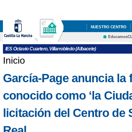
Pa
co
pri
NUESTRO CENTRO
EducamosC
CRFP
IES Octavio Cuartero, Villarrobledo (Albacete)
Se encuentra usted aquí
Inicio
García-Page anuncia la fa
conocido como ‘la Ciuda
licitación del Centro d
Real