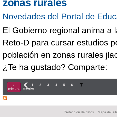
zonas rurales
Novedades del Portal de Educ
El Gobierno regional anima a la
Reto-D para cursar estudios po
población en zonas rurales jla
¿Te ha gustado? Comparte:
Páginas
7
‹
1
2
3
4
5
6
«
anterior
primera
Protección de datos
Mapa del sit