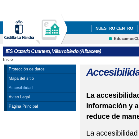
Pa
co
pri
NUESTRO CENTRO
EducamosC
CRFP
IES Octavio Cuartero, Villarrobledo (Albacete)
Inicio
Se encuentra usted aquí
Accesibilid
Protección de datos
Mapa del sitio
Accesibilidad
La accesibilidad
Aviso Legal
información y a
Página Principal
reduce de maner
La accesibilidad 